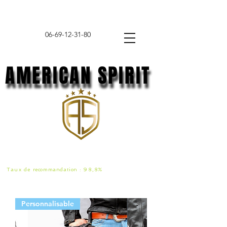
06-69-12-31-80
AMERICAN SPIRIT
AMERICAN SPIRIT
Taux de
recommandat
ion :
98,8%
Personnalisable