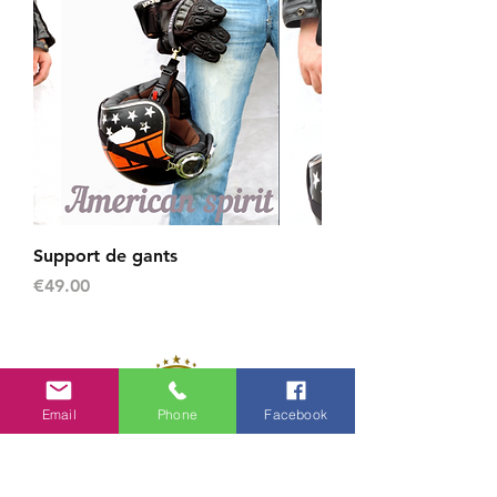
Support de gants
Price
€49.00
Email
Phone
Facebook
Contact
Mail :
votre-sellerie-artisanale@outlook.fr