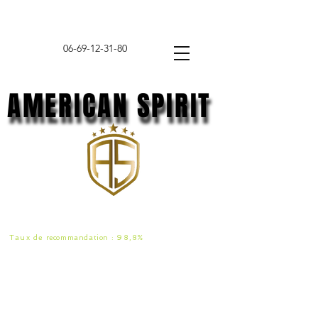
06-69-12-31-80
AMERICAN SPIRIT
AMERICAN SPIRIT
Taux de
recommandat
ion :
98,8%