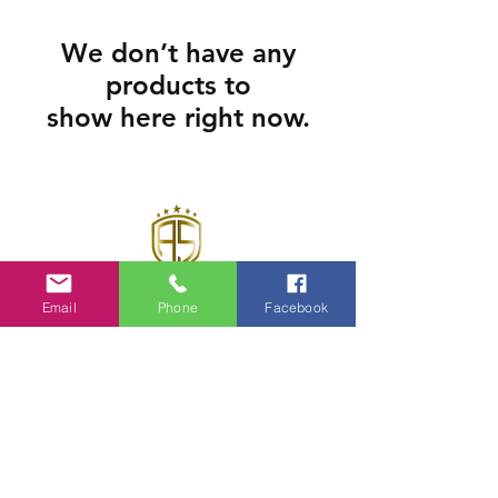
We don’t have any
products to
show here right now.
Email
Phone
Facebook
Contact
Mail :
votre-sellerie-artisanale@outlook.fr
​Inscrivez-vous pour ne pas
manquer nos actus