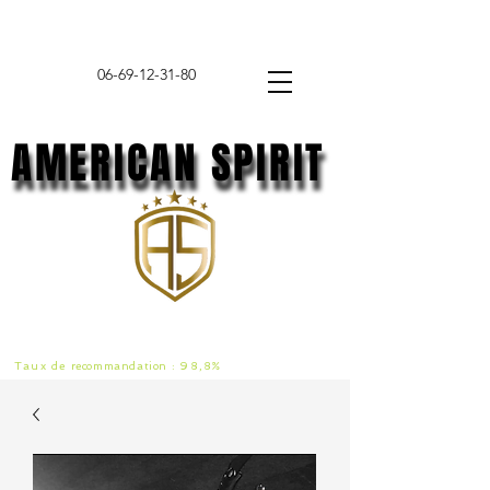
06-69-12-31-80
AMERICAN SPIRIT
AMERICAN SPIRIT
Taux de
recommandat
ion :
98,8%