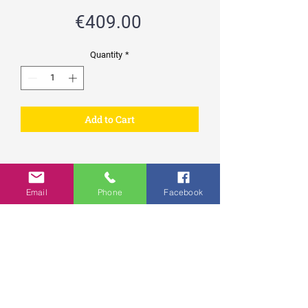
Price
€409.00
Quantity
*
Add to Cart
Harley Sportster XL 2016 2021 , 1200-
883
Email
Phone
Facebook
Nos selles sont réalisées dans une
mousse bultex à notre atelier en
France ( en Sarthe 72 )
Besoin d'assurer votre confort pour
les longs trajets ?