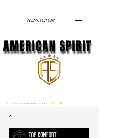
06-69-12-31-80
AMERICAN SPIRIT
AMERICAN SPIRIT
Taux de
recommandat
ion :
98,8%