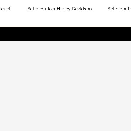
ccueil
Selle confort Harley Davidson
Selle conf