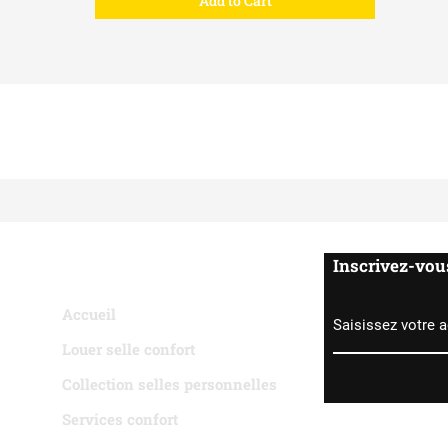
Add to Cart
pour chaques fabrication , comptez environ un delais de 2 mois
Contactez moi directement si vou savez besoin de renseignement
Jeremy
Pages
​Inscrivez-vo
Accueil
Louer selle confort
Collection selles personnelles
Services confort