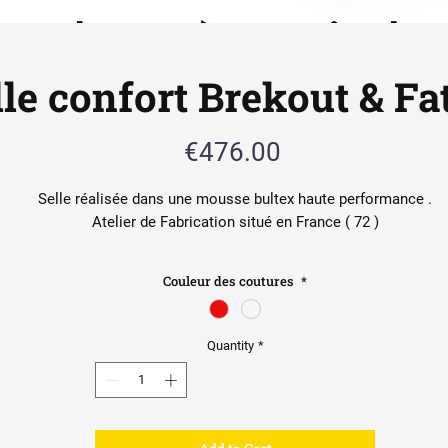
lle confort Brekout & Fa
Price
€476.00
Selle réalisée dans une mousse bultex haute performance .
Atelier de Fabrication situé en France ( 72 )
Spécialiste Harley Davidson & Indian
Couleur des coutures
*
il est possible de travailler à partir de votre selle actuelle si vou
ssouhaitez un projet similaire ou un projet totalement different 
Pasage en confort & revetement .
Quantity
*
Fatboy, FXBRS, FLSTF, 2018-2021, 2022, 2023
American spirit est une sellerie artisanale , qui fabrique en Sarthe (