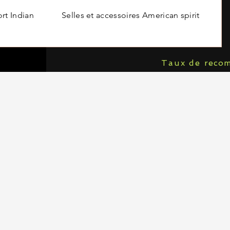
ort Indian
Selles et accessoires American spirit
Taux de
reco