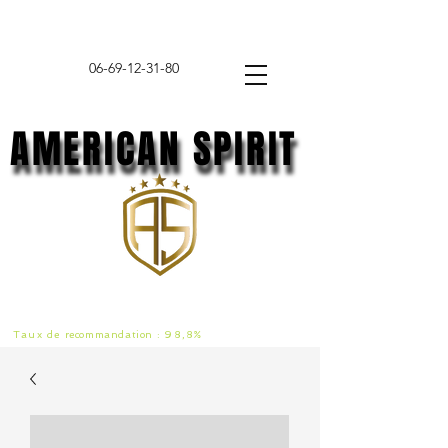
06-69-12-31-80
AMERICAN SPIRIT
AMERICAN SPIRIT
Taux de
recommandat
ion :
98,8%