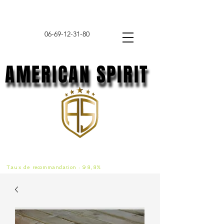
06-69-12-31-80
AMERICAN SPIRIT
AMERICAN SPIRIT
Taux de
recommandat
ion :
98,8%