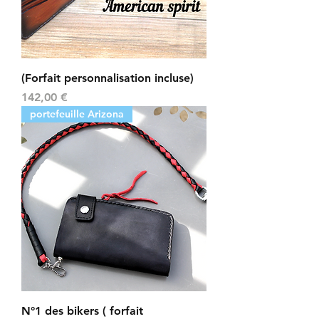
(Forfait personnalisation incluse)
Prix
142,00 €
portefeuille Arizona
N°1 des bikers ( forfait