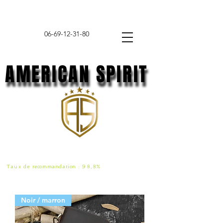
06-69-12-31-80
AMERICAN SPIRIT
AMERICAN SPIRIT
Taux de
recommandat
ion :
98,8%
Noir / marron