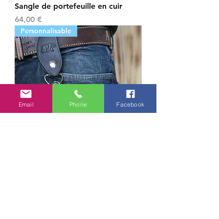
Sangle de portefeuille en cuir
Prix
64,00 €
Personnalisable
Email
Phone
Facebook
Attache pour sangle de
portefeuille
Prix
32,00 €