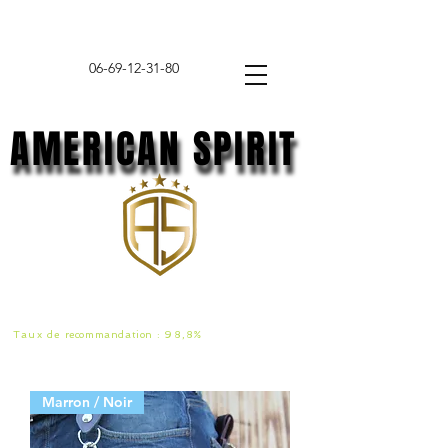
06-69-12-31-80
AMERICAN SPIRIT
AMERICAN SPIRIT
Taux de
recommandat
ion :
98,8%
Marron / Noir