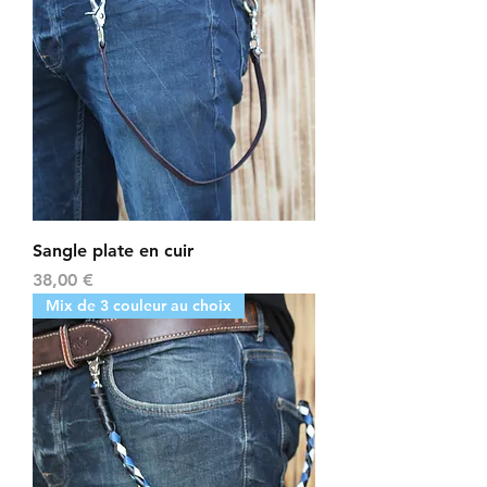
Sangle plate en cuir
Prix
38,00 €
Mix de 3 couleur au choix