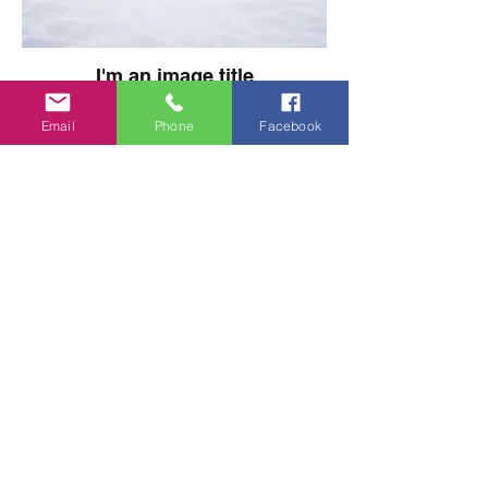
I'm an image title
Describe your image here.
Email
Phone
Facebook