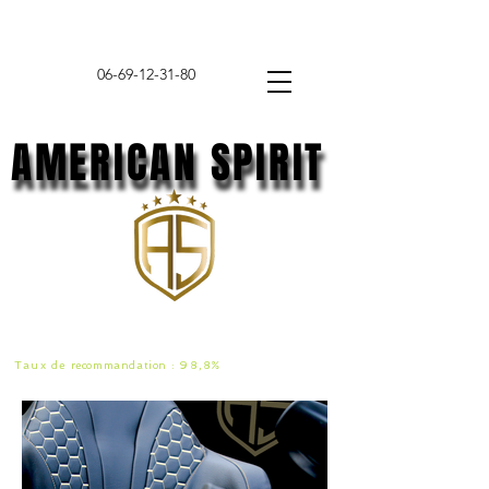
06-69-12-31-80
AMERICAN SPIRIT
AMERICAN SPIRIT
Taux de
recommandat
ion :
98,8%