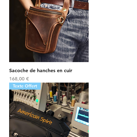
Sacoche de hanches en cuir
Prix
168,00 €
Texte Offert