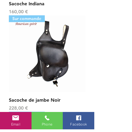
Sacoche Indiana
Prix
160,00 €
Sur commande
Sacoche de jambe Noir
Prix
228,00 €
Sur commande
Email
Phone
Facebook