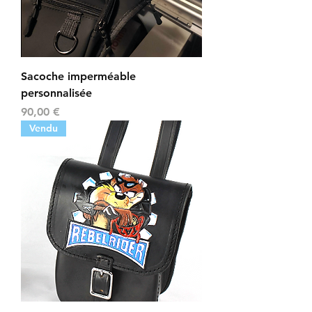
Sacoche imperméable
personnalisée
Prix
90,00 €
Vendu