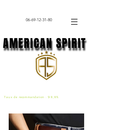
06-69-12-31-80
AMERICAN SPIRIT
AMERICAN SPIRIT
Taux de
recommandat
ion :
98,8%