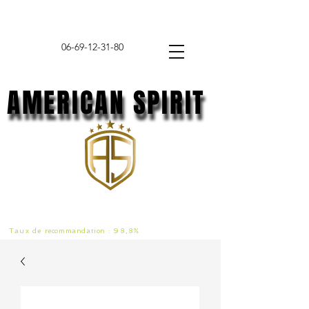
06-69-12-31-80
AMERICAN SPIRIT
AMERICAN SPIRIT
Taux de
recommandat
ion :
98,8%