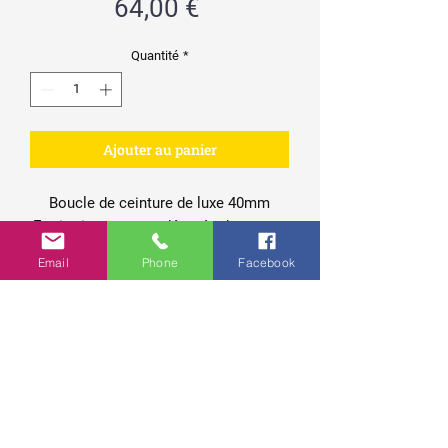
Prix
64,00 €
Quantité
*
Ajouter au panier
Boucle de ceinture de luxe 40mm
Equitation western décorée de strass.
Le lot contient la boucle, le passant et
Email
Phone
Facebook
le manchon de fermeture, les vis
d'attachement inclus.
Matériel:
Alliage de zinc
Finition de surface:
Cuivre antique
Contact