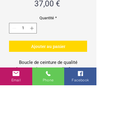
Prix
37,00 €
Quantité
*
Ajouter au panier
Boucle de ceinture de qualité
parfaitement lisse. Une belle finition et
une broche solide permettent de
Email
Phone
Facebook
conserver le matériau à sa place.
Associée à une ceinture en cuir de
qualité, cette boucle garantit un
produit durable.
Matériel:
Laiton coulé
Finition de surface:
Noir mat
Contact