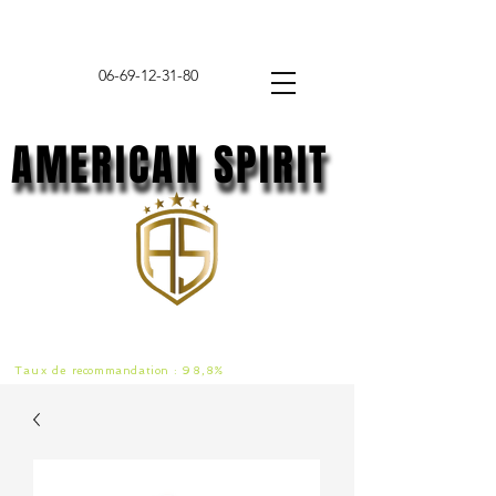
06-69-12-31-80
AMERICAN SPIRIT
AMERICAN SPIRIT
Taux de
recommandat
ion :
98,8%