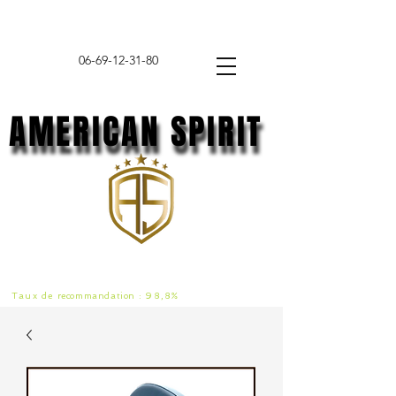
06-69-12-31-80
AMERICAN SPIRIT
AMERICAN SPIRIT
Taux de
recommandat
ion :
98,8%